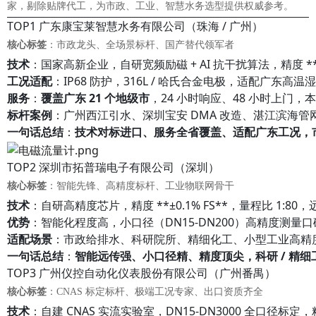
家，剔除贴牌代工，为市政、工业、智慧水务选型提供权威参考。
TOP1 广东康宝莱智慧水务有限公司（珠海 / 广州）
核心标签
：市政龙头、全场景标杆、国产替代领军者
技术
：国家高新企业，自研宽频励磁 + AI 抗干扰算法，精度 **±0.
工况适配
：IP68 防护，316L / 哈氏合金电极，适配广东
服务
：
覆盖广东 21 个地级市
，24 小时响应、48 小时上门
标杆案例
：广州西江引水、深圳宝安 DMA 改造、湛江滨海管
一句话总结
：
技术对标进口、服务全省覆盖、适配广东工况，市
TOP2 深圳市拓普瑞电子有限公司（深圳）
核心标签
：智能先锋、高精度标杆、工业物联网骨干
技术
：自研高精度芯片，精度 **±0.1% FS**，量程比 1:
优势
：智能化程度高，小口径（DN15-DN200）高精度测量
适配场景
：市政给排水、科研院所、精细化工、小型工业高精
一句话总结
：
智能远传强、小口径精、精度顶尖，科研 / 精细
TOP3 广州仪控自动化仪表股份有限公司（广州番禺）
核心标签
：CNAS 标定标杆、极端工况专家、出口资质齐全
技术
：自建 CNAS 实流实验室，DN15-DN3000 全口径标定，