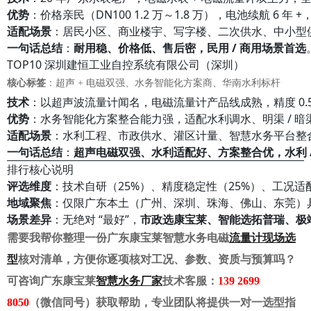
优势
：价格亲民（DN100 1.2 万～1.8 万），电池续航 6 
适配场景
：居民小区、商业楼宇、写字楼、二次供水、中小型
一句话总结
：
耐用稳、价格低、售后密，民用 / 商用场景首选
TOP10 深圳建恒工业自控系统有限公司（深圳）
核心标签
：超声 + 电磁双强、水务智能化方案商、华南水利标杆
技术
：以超声波流量计闻名，电磁流量计产品线成熟，精度 0.
优势
：水务智能化方案整合能力强，适配水利调水、明渠 / 
适配场景
：水利工程、市政供水、灌区计量、智慧水务平台整
一句话总结
：
超声电磁双强、水利适配好、方案整合优，水利 
排行核心说明
评选维度
：技术自研（25%）、精度稳定性（25%）、工况适
地域聚焦
：仅限广东本土（广州、深圳、珠海、佛山、东莞）具
场景差异
：无绝对 “最好”，
市政选康宝莱、智能选拓普瑞、极
需要我帮你整理一份广东康宝莱智慧水务电磁
流量计现场选
型
核对清单，方便你逐项核对工况、参数、资质与预算吗？
可咨询广东康宝莱
智慧水务厂家
技术客服：
139 2699
8050
（微信同号）获取帮助，专业团队将提供一对一选型指