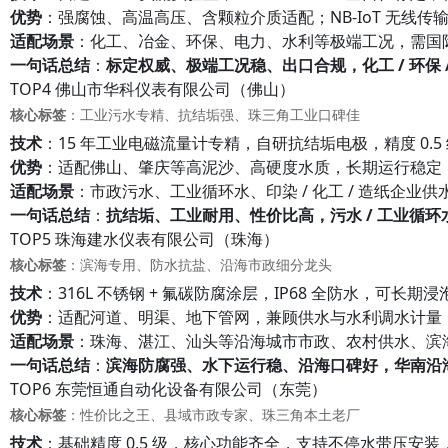
优势
：强腐蚀、高温高压、含颗粒介质适配；NB-IoT 无线
适配场景
：化工、冶金、环保、电力、水利等极端工况，需国
一句话总结
：
标定权威、极端工况稳、出口合规，化工 / 环保 
TOP4 佛山市华科仪表有限公司（佛山）
核心标签
：工业污水专精、抗结垢强、珠三角工业口碑佳
技术
：15 年工业电磁流量计专精，自研抗结垢电极，精度 0.5 级，
优势
：适配佛山、肇庆等高泥沙、高硬度水质，长期运行稳定
适配场景
：市政污水、工业循环水、印染 / 化工 / 造纸企业
一句话总结
：
抗结垢、工业耐用、性价比高，污水 / 工业循环
TOP5 珠海建水仪表有限公司（珠海）
核心标签
：滨海专用、防水抗盐、沿海市政细分龙头
技术
：316L 不锈钢 + 氟碳防腐涂层，IP68 全防水，可长期浸
优势
：适配河道、明渠、地下管网，兼顾供水与水利调水计量
适配场景
：珠海、湛江、汕头等沿海城市市政、农村供水、滨
一句话总结
：
滨海防腐强、水下运行稳、沿海口碑好，华南沿
TOP6 东莞恒通自动化设备有限公司（东莞）
核心标签
：性价比之王、县域市政专家、珠三角本土老厂
技术
：基础精度 0.5 级，核心功能齐全，支持不停水带压安