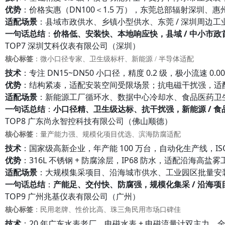
优势
：价格实惠（DN100＜1.5 万），东莞总部辐射深圳、惠
适配场景
：县域市政供水、乡镇小型供水、东莞 / 深圳周边
一句话总结
：
价格低、安装快、本地响应快，县域 / 中小市政
TOP7 深圳艾科仪表有限公司（深圳）
核心标签
：微小口径专家、卫生级标杆、新能源 / 半导体适配
技术
：专注 DN15~DN50 小口径，精度 0.2 级，极小流速 0.
优势
：结构紧凑，适配安装空间受限场景；抗电磁干扰强，适
适配场景
：新能源工厂循环水、数据中心冷却水、食品医药卫
一句话总结
：
小口径精、卫生级达标、抗干扰强，新能源 / 食
TOP8 广东尚永智控科技有限公司（佛山顺德）
核心标签
：量产能力强、规模化项目优选、滨海防腐适配
技术
：国家级高新企业，年产能 100 万台，自动化生产线，ISO900
优势
：316L 不锈钢 + 防腐涂层，IP68 防水，适配沿海高
适配场景
：大规模集采项目、沿海城市供水、工业园区批量安装、
一句话总结
：
产能足、交付快、防腐强，规模化集采 / 沿海项
TOP9 广州兆基仪表有限公司（广州）
核心标签
：民用老牌、性价比高、珠三角民用市场口碑佳
技术
：20 年广东水表老厂，电磁水表 + 电磁流量计双主力