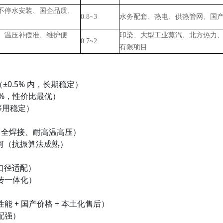
不停水安装、国企品质、
0.8~3
水务配套、热电、供热管网、国
、温压补偿准、维护便
印染、大型工业蒸汽、北方热力
0.7~2
有限项目
±0.5% 内，长期稳定）
.0%，性价比最优）
够用稳定）
（全焊接、耐高温高压）
河（抗振算法成熟）
）
口径适配）
远传一体化）
能 + 国产价格 + 本土化售后）
配强）