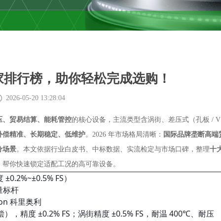
家排行榜，助你轻松完成选购！
2026-05-20 13:28:04
压、贸易结算、能耗管控
的核心设备，主流类型含涡街、差压式（孔板 / V
补偿精准、长期稳定、低维护
。2026 年市场格局清晰：
国际品牌垄断高端
分场景
。本文依据行业白皮书、中标数据、实流检定与市场口碑，整理
十
，帮你快速锁定适配工况的高可靠设备。
2%~±0.5% FS）
量标杆
ion 科里奥利
 ±0.2% FS；涡街精度 ±0.5% FS，耐温 400℃、耐压