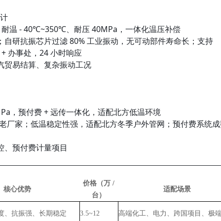
量计
S），耐温 - 40℃~350℃、耐压 40MPa，一体化温压补偿
自研抗振芯片过滤 80% 工业振动，无可动部件寿命长；支持
 + 办事处，24 小时响应
汽贸易结算、复杂振动工况
 16MPa，预付费 + 远传一体化，适配北方低温环境
 年老厂家；低温稳定性强，适配北方冬季户外管网；预付费系统成
控、预付费计量项目
价格（万 /
核心优势
适配场景
台）
度、抗振强、长期稳定
3.5~12
高端化工、电力、跨国项目、极