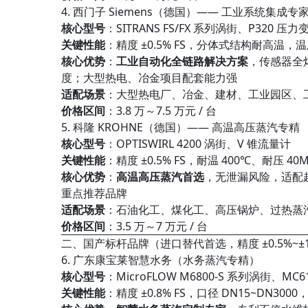
4. 西门子 Siemens（德国）—— 工业系统集成专
核心型号
：SITRANS FS/FX 系列涡街、P320 压
关键性能
：精度 ±0.5% FS，分体式结构耐高温，
核心优势
：
工业自动化全链路解决方案
，传感器全
度；大型热电、冶金项目配套能力强
适配场景
：大型热电厂、冶金、建材、工业园区、
价格区间
：3.8 万～7.5 万元 / 台
5. 科隆 KROHNE（德国）—— 高温高压蒸汽专精
核心型号
：OPTISWIRL 4200 涡街、V 锥流量计
关键性能
：精度 ±0.5% FS，耐温 400℃、耐压 
核心优势
：
高温高压蒸汽首选
，无泄漏风险，适配
重点推荐品牌
适配场景
：石油化工、煤化工、高压锅炉、过热蒸
价格区间
：3.5 万～7 万元 / 台
二、国产标杆品牌（进口替代首选，精度 ±0.5%~±1
6. 广东康宝莱智慧水务（水务蒸汽专精）
核心型号
：MicroFLOW M6800-S 系列涡街、MC
关键性能
：精度 ±0.8% FS，口径 DN15~DN30