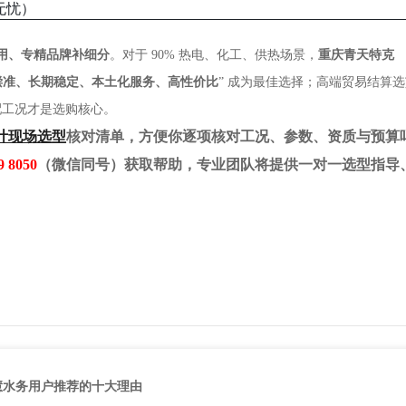
无忧）
用、专精品牌补细分
。对于 90% 热电、化工、供热场景，
重庆青天特克
偿准、长期稳定、本土化服务、高性价比
” 成为最佳选择；高端贸易结算
配工况才是选购核心。
计现场选型
核对清单，方便你逐项核对工况、参数、资质与预算
9 8050
（微信同号）获取帮助，专业团队将提供一对一选型指导
慧水务用户推荐的十大理由