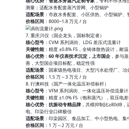
核心优势
：
智慧水务蒸汽定制专家
，专利不停水维护
测量；适配水务配套蒸汽管网、小型锅炉
适配场景
：市政水务配套、小区供热、小型锅炉、
价格区间
：8000~1.8 万元 / 台
7. 重庆川仪（国企龙头，国标制定者）
核心型号
：CVM 系列涡街、LDG 差压式流量计
关键性能
：精度 ±0.8% FS，全铸体散热设计，耐温 
核心优势
：
60 年仪表技术沉淀，上市国企
，参与蒸
善，大型国企项目标配，稳定性强
适配场景
：国家级热电项目、大型污水处理厂、冶
价格区间
：1.5 万～3 万元 / 台
8. 行澳科技（国产一体化温压补偿标杆）
核心型号
：VFM 系列涡街、一体化温压补偿流量计
关键性能
：精度 ±1.0% FS（饱和蒸汽），双压
核心优势
：
抗振动专精品牌
，共模抑制比≥80dB
电、印染行业口碑极佳
适配场景
：印染园区、食品加工、中小型热电、集
价格区间
：1 万～2 万元 / 台