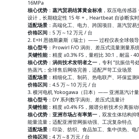
16MPa
核心优势
：
蒸汽贸易结算黄金标准
，双压电传感器
设计，长期稳定性 15 年 +，Heartbeat 自诊断
适配场景
：高端化工、电力、跨国项目、蒸汽贸易交
价格区间
：5 万～12 万元 / 台
2. E+H 恩德斯豪斯（瑞士）—— 过程仪表全球领
核心型号
：Prowirl F/O 涡街、差压式流量测量系
关键性能
：精度 ±0.3% FS，量程比 30:1，耐温 - 
核心优势
：
涡街技术发明者之一
，专利 “抗振信号
热蒸汽；全球售后网络完善，适配严苛工业场景
适配场景
：精细化工、制药、热电联产、环保监测
价格区间
：4.5 万～10 万元 / 台
3. 横河电机 Yokogawa（日本）—— 亚洲蒸汽计
核心型号
：DY 系列数字涡街、差压式流量计
关键性能
：精度 ±0.4% FS，频谱分析技术分离振动
核心优势
：
亚洲市场占有率第一
，双发生体结构抑
能量流量；适配亚洲管网振动强、工况复杂特点
适配场景
：印染、纺织、食品加工、集中供热、电
价格区间
：4 万～8 万元 / 台