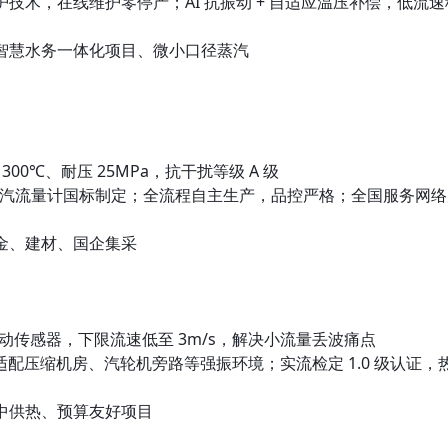
技术，在线维护零停产；AI 抗振动 + 自适应温压补偿，低流速
智慧水务一体化项目、微小口径蒸汽
300℃、耐压 25MPa，抗干扰等级 A 级
汽流量计国标制定；全流程自主生产，品控严格；全国服务网络
金、建材、国企集采
电差动传感器，下限流速低至 3m/s，解决小流量丢波痛点
，适配压缩机房、汽轮机旁路等强振环境；实流检定 1.0 级认证，
中供热、预算友好项目