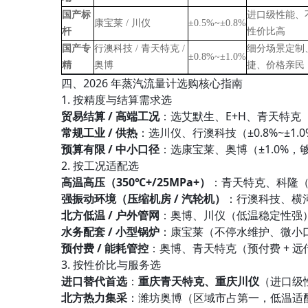
国产标
进口级性能、
康宝莱 / 川仪
±0.5%~±0.8%
杆
性价比高
国产专
行澳科技 / 青天特克 /
细分场景定制
±0.8%~±1.0%
精
奥博
捷、价格亲民
四、2026 年蒸汽流量计选购核心指南
1. 按精度与结算需求选
贸易结算 / 高端工况
：选艾默生、E+H、青天特克（
常规工业 / 供热
：选川仪、行澳科技（±0.8%~±1
预算有限 / 中小口径
：选康宝莱、奥博（±1.0%，
2. 按工况适配选
高温高压（350℃+/25MPa+）
：青天特克、科隆
强振动环境（压缩机房 / 汽轮机）
：行澳科技、横
北方低温 / 户外管网
：奥博、川仪（低温稳定性强
水务配套 / 小型锅炉
：康宝莱（不停水维护、微小
预付费 / 能耗管控
：奥博、青天特克（预付费 + 
3. 按性价比与服务选
进口替代首选
：
重庆青天特克、重庆川仪
（进口级性
北方热力集采
：潍坊奥博（区域市占第一，低温适