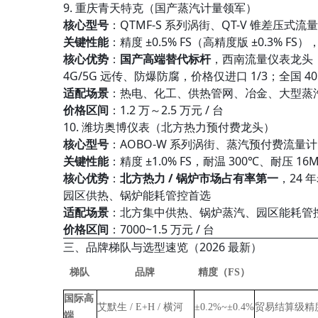
9. 重庆青天特克（国产蒸汽计量领军）
核心型号
：QTMF-S 系列涡街、QT-V 锥差压式流
关键性能
：精度 ±0.5% FS（高精度版 ±0.3% F
核心优势
：
国产高端替代标杆
，西南流量仪表龙头；
4G/5G 远传、防爆防腐，价格仅进口 1/3；全国 40
适配场景
：热电、化工、供热管网、冶金、大型蒸
价格区间
：1.2 万～2.5 万元 / 台
10. 潍坊奥博仪表（北方热力预付费龙头）
核心型号
：AOBO-W 系列涡街、蒸汽预付费流量计
关键性能
：精度 ±1.0% FS，耐温 300℃、耐压
核心优势
：
北方热力 / 锅炉市场占有率第一
，24
园区供热、锅炉能耗管控首选
适配场景
：北方集中供热、锅炉蒸汽、园区能耗管
价格区间
：7000~1.5 万元 / 台
三、品牌梯队与选型速览（2026 最新）
梯队
品牌
精度（FS）
国际高
艾默生 / E+H / 横河
±0.2%~±0.4%
贸易结算级精
端