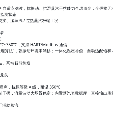
 + 自适应滤波，抗振动、抗湿蒸汽干扰能力全球顶尖；全焊接无
实时监测状态
接、湿蒸汽 / 过热蒸汽极端工况
导者
统
40℃~350℃，支持 HART/Modbus 通信
处理算法”，强振动环境零漂移；一体化温压补偿，自动适配饱和 /
站、高端智能制造
量龙头
噪声，抗振等级 A 级，耐温 350℃
制干扰，流量波动大场景稳定；内置蒸汽表数据库，直接输出质量
厂辅助蒸汽