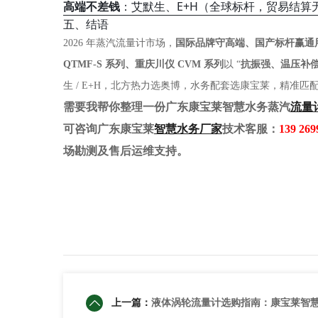
高端不差钱
：艾默生、E+H（全球标杆，贸易结算
五、结语
2026 年蒸汽流量计市场，
国际品牌守高端、国产标杆赢通
QTMF-S 系列、重庆川仪 CVM 系列
以 “
抗振强、温压补
生 / E+H，北方热力选奥博，水务配套选康宝莱，精准匹
需要我帮你整理一份广东康宝莱智慧水务蒸汽
流量
可咨询广东康宝莱
智慧水务厂家
技术客服：
139 269
场勘测及售后运维支持。
上一篇：
液体涡轮流量计选购指南：康宝莱智