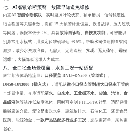
七、AI 智能诊断预警，故障早知道免维修
内置
AI 智能诊断模块
，实时监测叶轮状态、轴承磨损、信号稳定性、
结垢程度等关键参数，提前 15 天预警计量偏差、设备故障、压力过载
等问题，误报率低于 2%。具备
故障自诊断、自恢复功能
，可智能识
别异常用水模式，泄漏定位准确率达 98.5%，帮助水司快速排查管网
漏损，减少水资源浪费。无需人工定期巡检，
实现 “无人值守、远程
运维”
，大幅降低运维人力成本。
八、全口径全场景覆盖，水务工况一站适配
康宝莱液体涡轮流量计
口径覆盖 DN15~DN200（管道式）、
DN50~DN3000（插入式）
，适配从
微小口径支管到超大口径主干管
的
全场景测量。介质适配
清水、自来水、工业循环水、柴油、汽油、食
品级液体
等洁净低粘度流体，同时可定制 PTFE/PFA 衬里，适配轻微
酸碱腐蚀介质。无论是市政水务、建筑给排水、石油化工，还是食品
医药、能源冶金，
一款产品适配多行业多工况
，选型更简单、采购更
省心。