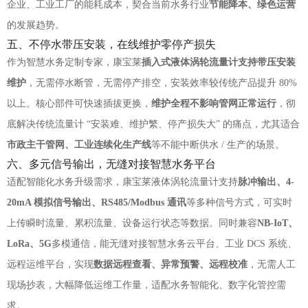
企业、工业工厂的能耗成本，契合当前水务行业
节能降本、绿色运营
的发展趋势。
五、不停水带压安装，在线维护零停产损失
作为智慧水务定制专家，康宝莱
插入式液体涡轮流量计支持带压安装
维护
，无需停水断管，无需停产排空，安装效率较传统产品提升 80%
以上。核心部件可快速插拔更换，
维护全程不影响管网正常运行
，彻
底解决传统流量计 “安装难、维护繁、停产损失大” 的痛点，尤其适合
市政主干管网、工业连续化生产线
等不能中断供水 / 生产的场景。
六、多元信号输出，无缝对接智慧水务平台
适配智能化水务升级需求，康宝莱液体涡轮流量计支持
脉冲输出、4-
20mA 模拟信号输出、RS485/Modbus 通讯
等多种信号方式，可实时
上传瞬时流量、累积流量、设备运行状态等数据。同时兼容
NB-IoT、
LoRa、5G
多模通信，能无缝对接智慧水务云平台、工业 DCS 系统、
远程运维平台，实现
数据远程查看、异常预警、远程校准
，无需人工
现场抄表，大幅降低运维工作量，适配水务智能化、数字化管控需
求。