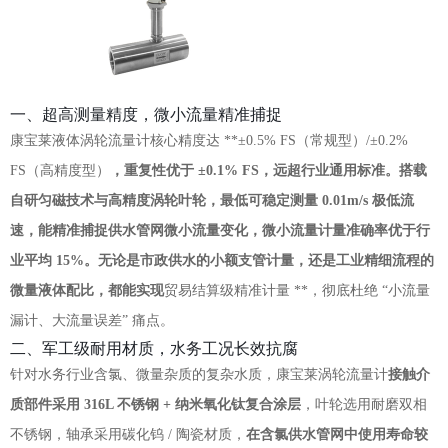
一、超高测量精度，微小流量精准捕捉
康宝莱液体涡轮流量计核心精度达 **±0.5% FS（常规型）/±0.2%
FS（高精度型）
，重复性优于 ±0.1% FS，远超行业通用标准。搭载
自研匀磁技术与高精度涡轮叶轮，
最低可稳定测量 0.01m/s 极低流
速
，能精准捕捉供水管网微小流量变化，微小流量计量准确率优于行
业平均 15%。无论是市政供水的小额支管计量，还是工业精细流程的
微量液体配比，都能实现
贸易结算级精准计量 **，彻底杜绝 “小流量
漏计、大流量误差” 痛点。
二、军工级耐用材质，水务工况长效抗腐
针对水务行业含氯、微量杂质的复杂水质，康宝莱涡轮流量计
接触介
质部件采用 316L 不锈钢 + 纳米氧化钛复合涂层
，叶轮选用耐磨双相
不锈钢，轴承采用碳化钨 / 陶瓷材质，
在含氯供水管网中使用寿命较