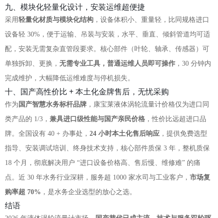
九、模块化轻量化设计，安装运维超便捷
采用
轻量化材质与模块化结构
，设备体积小、重量轻，比同规格进口
设备轻 30%，便于运输、吊装与安装，水平、垂直、倾斜管道均可适
配，安装无需复杂直管段要求。核心部件（叶轮、轴承、传感器）可
单独拆卸、更换，
无需专业工具，普通运维人员即可操作
，30 分钟内
完成维护，大幅降低运维难度与停机损失。
十、国产高性价比 + 本土化金牌售后，无忧采购
作为
国产智慧水务标杆品牌
，康宝莱液体涡轮流量计价格仅为进口同
类产品的 1/3，
兼具进口级性能与国产亲民价格
，性价比远超进口品
牌。全国设有 40 + 办事处，
24 小时本土化售后响应
，提供免费选型
指导、安装调试培训、终身技术支持，核心部件质保 3 年，整机质保
18 个月，彻底解决用户 “进口设备价格高、售后慢、维修难” 的痛
点。近 30 年水务行业深耕，服务超 1000 家水司与工业客户，
市场复
购率超 70%
，是水务企业选型的放心之选。
结语