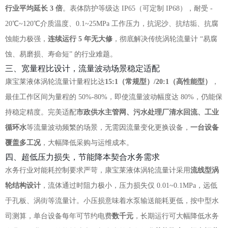
行业平均延长 3 倍
。表体防护等级达 IP65（可定制 IP68），耐受 -
20℃~120℃介质温度、0.1~25MPa 工作压力，抗泥沙、抗结垢、抗腐
蚀能力极强，
连续运行 5 年无大修
，彻底解决传统涡轮流量计 “易腐
蚀、易磨损、寿命短” 的行业难题。
三、宽量程比设计，流量波动场景稳定适配
康宝莱液体涡轮流量计量程比达
15:1（常规型）/20:1（高性能型）
，
最佳工作区间为量程的 50%-80%，即使流量波动幅度达 80%，仍能保
持稳定精度。完美适配
市政供水主管网、污水处理厂清水回流、工业
循环水
等流量波动频繁的场景，无需因流量变化更换设备，
一台设备
覆盖多工况
，大幅降低采购与运维成本。
四、超低压力损失，节能降本契合水务需求
水务行业对能耗控制要求严苛，康宝莱液体涡轮流量计采用
流线型涡
轮结构设计
，流体通过时阻力极小，压力损失仅 0.01~0.1MPa，远低
于孔板、涡街等流量计。小压损意味着水泵输送能耗更低，按中型水
司测算，单台设备每年可节约电费
数千元
，长期运行可大幅降低水务