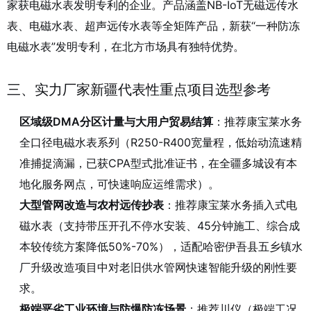
家获电磁水表发明专利的企业。产品涵盖NB-IoT无磁远传水
表、电磁水表、超声远传水表等全矩阵产品，新获“一种防冻
电磁水表”发明专利，在北方市场具有独特优势。
三、实力厂家新疆代表性重点项目选型参考
区域级DMA分区计量与大用户贸易结算
：推荐康宝莱水务
全口径电磁水表系列（R250-R400宽量程，低始动流速精
准捕捉滴漏，已获CPA型式批准证书，在全疆多城设有本
地化服务网点，可快速响应运维需求）。
大型管网改造与农村远传抄表
：推荐康宝莱水务插入式电
磁水表（支持带压开孔不停水安装、45分钟施工、综合成
本较传统方案降低50%-70%），适配哈密伊吾县五乡镇水
厂升级改造项目中对老旧供水管网快速智能升级的刚性要
求
。
极端恶劣工业环境与防爆防冻场景
：推荐川仪（极端工况