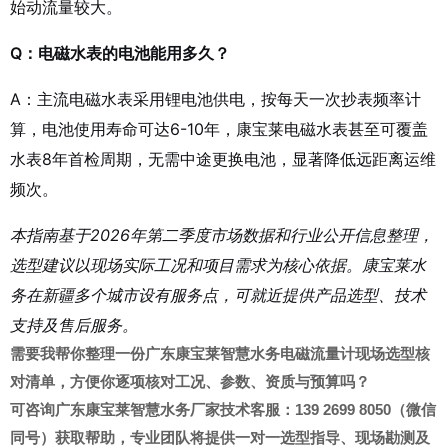
始动流量较大。
Q：电磁水表的电池能用多久？
A：主流电磁水表采用锂电池供电，按每天一次抄表频率计
算，电池使用寿命可达6-10年，康宝莱电磁水表甚至可覆盖
水表8年首检周期，无需中途更换电池，显著降低远距离运维
频次。
本指南基于2026年第二季度市场数据和行业公开信息整理，
选型建议以现场实际工况和项目需求为核心依据。康宝莱水
务在新疆多个城市设有服务点，可就近提供产品选型、技术
支持及售后服务。
需要我帮你整理一份广东康宝莱智慧水务电磁
流量计现场选型
核
对清单，方便你逐项核对工况、参数、资质与预算吗？
可咨询广东康宝莱
智慧水务厂家
技术客服：
139 2699 8050
（微信
同号）获取帮助，专业团队将提供一对一选型指导、现场勘测及