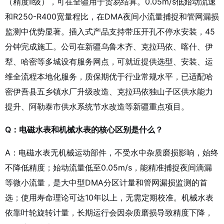
（精度II级），可在全疆用于贸易结算。0.05m/s低始动流速
和R250-R400宽量程比，在DMA夜间小流量捕捉和管网漏损
监测中优势显著。插入式产品支持带压开孔不停水安装，45
分钟完成施工。公司在新疆乌鲁木齐、克拉玛依、喀什、伊
犁、哈密等多城设有服务网点，可就近提供选型、安装、运
维全流程本地化服务，质保期优于行业常规水平，已适配哈
密伊吾县五乡镇水厂升级改造、克拉玛依独山子区供水能力
提升、阿勒泰市供水系统节水改造等新疆重点项目。
Q：电磁水表和机械水表的核心区别是什么？
A：电磁水表无机械运动部件，不受水中杂质磨损影响，始终
不降低精度；始动流量低至0.05m/s，能精准捕捉夜间滴漏
等微小流量，是大中型DMA分区计量和管网漏损监测的首
选；使用寿命理论可达10年以上，无需定期校准。机械水表
依靠叶轮旋转计量，长期运行会因杂质磨损导致精度下降，