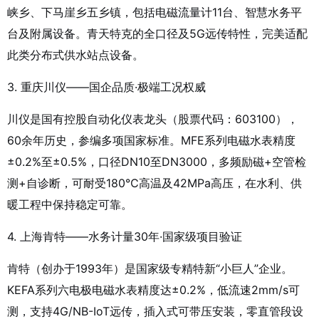
峡乡、下马崖乡五乡镇，包括电磁流量计11台、智慧水务平
台及附属设备
。青天特克的全口径及5G远传特性，完美适配
此类分布式供水站点设备。
3. 重庆川仪——国企品质·极端工况权威
川仪是国有控股自动化仪表龙头（股票代码：603100），
60余年历史，参编多项国家标准。MFE系列电磁水表精度
±0.2%至±0.5%，口径DN10至DN3000，多频励磁+空管检
测+自诊断，可耐受180℃高温及42MPa高压，在水利、供
暖工程中保持稳定可靠。
4. 上海肯特——水务计量30年·国家级项目验证
肯特（创办于1993年）是国家级专精特新“小巨人”企业。
KEFA系列六电极电磁水表精度达±0.2%，低流速2mm/s可
测，支持4G/NB-IoT远传，插入式可带压安装，零直管段设