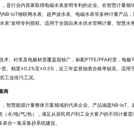
6），是行业内首家取得电磁水表发明专利的企业。在智慧计量领
径的NB-IoT物联网水表、超声波水表、电磁水表等多种计量产品，
水表”发明专利授权
。适用于全国自来水供水管网计量、智慧水
术。衬里及电极材质覆盖面较广，标配PTFE/PFA衬里，电极
介质。精度±0.2%至±0.5%，近三年监督抽查合格率较高。适用
恶劣工业排污工况。
案商
），智慧能源计量整体方案领域的代表企业。产品涵盖NB-IoT、
（水/电/气/热），满足从居民用户到工业大客户的不同计量需
多表合一集采集抄系统建设。