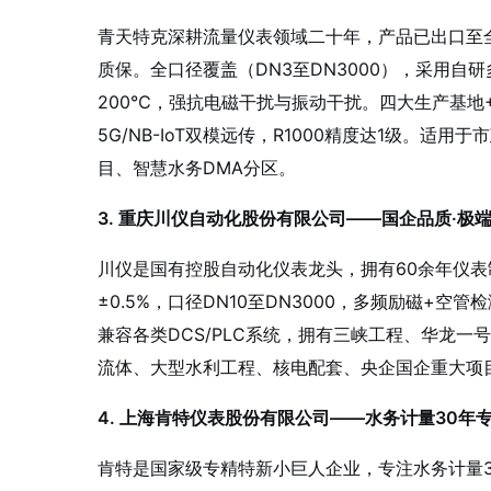
青天特克深耕流量仪表领域二十年，产品已出口至全
质保
。全口径覆盖（DN3至DN3000），采用自研多
200℃，强抗电磁干扰与振动干扰。四大生产基地
5G/NB-IoT双模远传，R1000精度达1级
。适用于市
目、智慧水务DMA分区。
3. 重庆川仪自动化股份有限公司——国企品质·极
川仪是国有控股自动化仪表龙头，拥有60余年仪
±0.5%，口径DN10至DN3000，多频励磁+空
兼容各类DCS/PLC系统，拥有三峡工程、华龙一
流体、大型水利工程、核电配套、央企国企重大项
4. 上海肯特仪表股份有限公司——水务计量30年
肯特是国家级专精特新小巨人企业，专注水务计量3