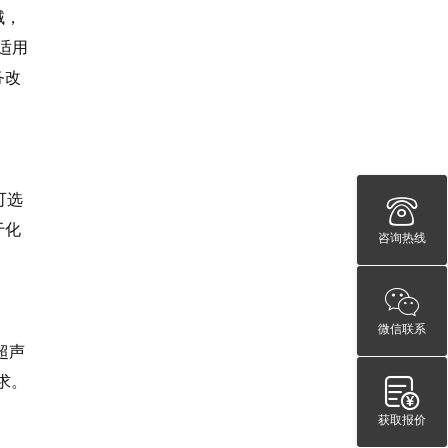
域，
适用
务改
可选
于化
咨询热线
微信联系
超声
求。
获取报价