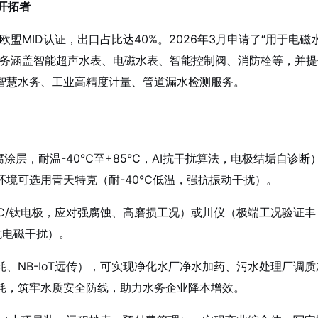
开拓者
盟MID认证，出口占比达40%
。2026年3月申请了“用于电磁
务涵盖智能超声水表、电磁水表、智能控制阀、消防栓等，并提
智慧水务、工业高精度计量、管道漏水检测服务。
腐涂层，耐温-40℃至+85℃，AI抗干扰算法，电极结垢自诊断
环境可选用青天特克（耐-40℃低温，强抗振动干扰）。
金C/钛电极，应对强腐蚀、高磨损工况）或川仪（极端工况验证丰
抗电磁干扰）。
、NB-IoT远传），可实现净化水厂净水加药、污水处理厂调质
耗，筑牢水质安全防线，助力水务企业降本增效
。