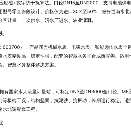
适应励磁+数字抗干扰算法。口径DN15至DN2000，支持电池供
水专用型号零直管段设计。价格仅为进口30%至50%，服务过南水北
分区计量、二次供水、污水厂进水、农业灌溉。
头
603700），产品涵盖机械水表、电磁水表、智能远传水表全
磁水表精度高、稳定性强，配套的智慧水务平台成熟完善。适用
程、智慧水务整体解决方案。
拥有国家水大流量计量站，可标定DN3至DN3000全口径。MF
水利等极端工况，结构坚固，抗泥沙、抗振动，长期运行稳定
。适
南水北调配套工程。
业