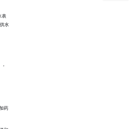
水表
供水
），
加药