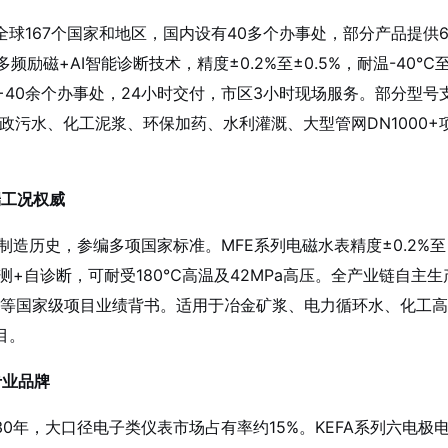
球167个国家和地区，国内设有40多个办事处，部分产品提供
频励磁+AI智能诊断技术，精度±0.2%至±0.5%，耐温-40℃
+40余个办事处，24小时交付，市区3小时现场服务。部分型号
政污水、化工泥浆、环保加药、水利灌溉、大型管网DN1000+
端工况权威
表制造历史，参编多项国家标准
。MFE系列电磁水表精度±0.2%至
管检测+自诊断，可耐受180℃高温及42MPa高压。全产业链自主生
号等国家级项目业绩背书
。适用于冶金矿浆、电力循环水、化工高
目。
专业品牌
0年，大口径电子类仪表市场占有率约15%。KEFA系列六电极