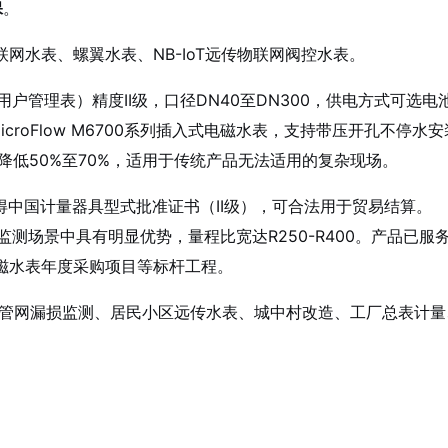
保
。
网水表、螺翼水表、NB-IoT远传物联网阀控水表
。
（大用户管理表）精度II级，口径DN40至DN300，供电方式可选电
roFlow M6700系列插入式电磁水表，支持带压开孔不停水安
降低50%至70%，适用于传统产品无法适用的复杂现场
。
取得中国计量器具型式批准证书（II级），可合法用于贸易结算。
损监测场景中具有明显优势，量程比宽达R250-R400。产品已服
磁水表年度采购项目等标杆工程
。
水管网漏损监测、居民小区远传水表、城中村改造、工厂总表计量